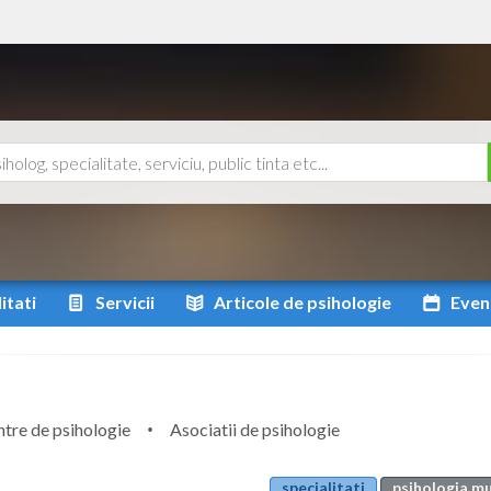
itati
Servicii
Articole
de psihologie
Even
tre de psihologie
Asociatii de psihologie
specialitati
psihologia mu