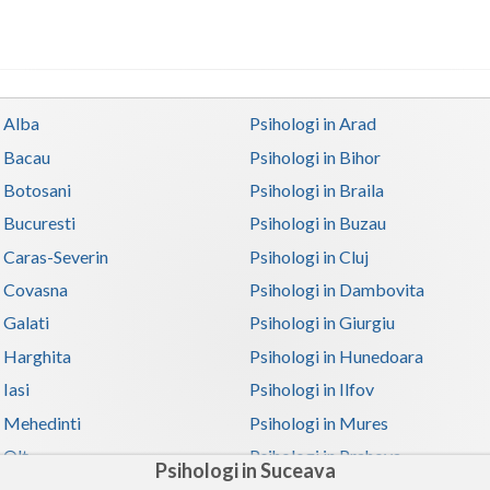
n Alba
Psihologi in Arad
n Bacau
Psihologi in Bihor
n Botosani
Psihologi in Braila
n Bucuresti
Psihologi in Buzau
n Caras-Severin
Psihologi in Cluj
n Covasna
Psihologi in Dambovita
 Galati
Psihologi in Giurgiu
n Harghita
Psihologi in Hunedoara
 Iasi
Psihologi in Ilfov
n Mehedinti
Psihologi in Mures
 Olt
Psihologi in Prahova
Psihologi in Suceava
n Satu-Mare
Psihologi in Sibiu