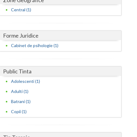
Harghita
Psihoterapie - Interventie psihoterapeutica in ... (1)
Central (1)
Psihoterapie - Interventie psihoterapeutica in ... (1)
Hunedoara
Psihoterapie - Interventie psihoterapeutica in ... (1)
Ialomita
Psihoterapie suportiva (1)
Forme Juridice
Iasi
Cabinet de psihologie (1)
Ilfov
Maramures
Public Tinta
Mehedinti
Adolescenti (1)
Mures
Adulti (1)
Neamt
Batrani (1)
Olt
Copii (1)
Prahova
Salaj