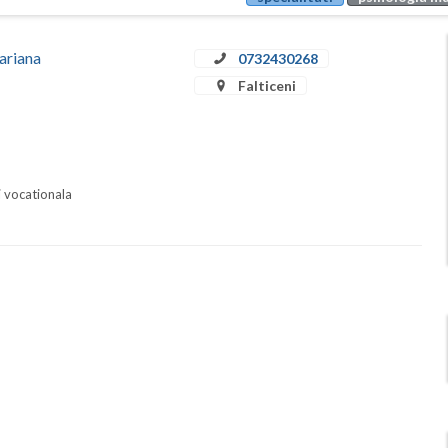
ariana
0732430268
Falticeni
i vocationala