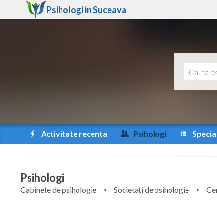
Psihologi in
Suceava
Activitate recenta
Psihologi
Special
Psihologi
Cabinete de psihologie
Societati de psihologie
Cen