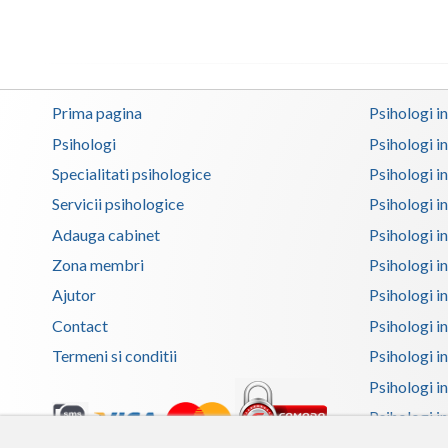
Prima pagina
Psihologi i
Psihologi
Psihologi i
Specialitati psihologice
Psihologi i
Servicii psihologice
Psihologi i
Adauga cabinet
Psihologi i
Zona membri
Psihologi i
Ajutor
Psihologi in
Contact
Psihologi i
Termeni si conditii
Psihologi in
Psihologi i
Psihologi in
Psihologi i