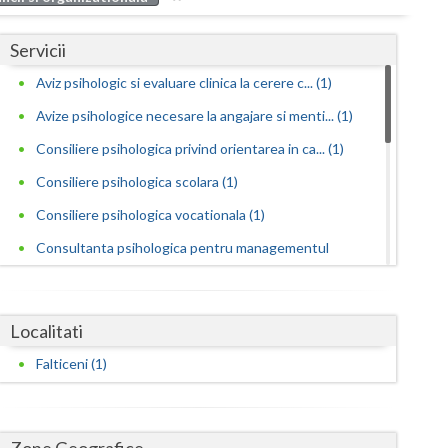
Buzau
Servicii
Calarasi
Aviz psihologic si evaluare clinica la cerere c... (1)
Caras-Severin
Avize psihologice necesare la angajare si menti... (1)
Cluj
Consiliere psihologica privind orientarea in ca... (1)
Constanta
Consiliere psihologica scolara (1)
Covasna
Consiliere psihologica vocationala (1)
Consultanta psihologica pentru managementul
Dambovita
res... (1)
Dolj
Educatie parentala pentru parinti sau alte pers... (1)
Localitati
Galati
Interventie psihoterapeutica in tulburarea Aspe...
Falticeni (1)
(1)
Giurgiu
Interventie psihoterapeutica in tulburarea autista
Gorj
(1)
Zone Geografice