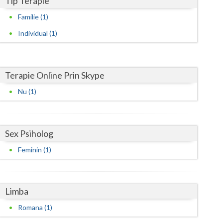
Tip Terapie
Familie (1)
Satu-Mare
Individual (1)
Sibiu
Suceava
Terapie Online Prin Skype
Teleorman
Nu (1)
Timis
Tulcea
Sex Psiholog
Valcea
Feminin (1)
Vaslui
Vrancea
Limba
Romana (1)