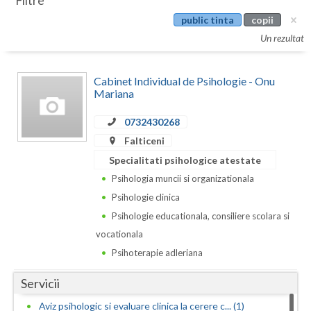
Filtre
Botosani
public tinta
copii
Evenimente
Braila
Un rezultat
Cabinet
Brasov
Cabinet Individual de Psihologie - Onu
Membri
Bucuresti
Mariana
Buzau
0732430268
Falticeni
Calarasi
Specialitati psihologice atestate
Caras-Severin
Psihologia muncii si organizationala
Psihologie clinica
Cluj
Psihologie educationala, consiliere scolara si
Constanta
vocationala
Psihoterapie adleriana
Covasna
Servicii
Dambovita
Aviz psihologic si evaluare clinica la cerere c... (1)