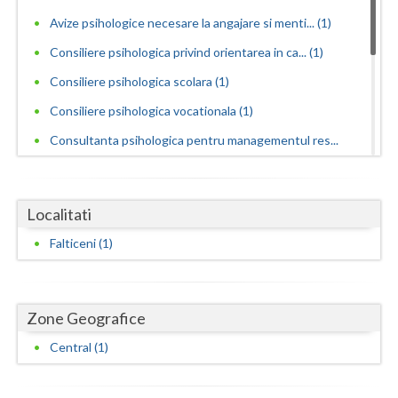
Dolj
Avize psihologice necesare la angajare si menti... (1)
Galati
Consiliere psihologica privind orientarea in ca... (1)
Giurgiu
Consiliere psihologica scolara (1)
Gorj
Consiliere psihologica vocationala (1)
Consultanta psihologica pentru managementul res...
Harghita
(1)
Hunedoara
Educatie parentala pentru parinti sau alte pers... (1)
Localitati
Ialomita
Interventie psihoterapeutica in tulburarea Aspe... (1)
Falticeni (1)
Interventie psihoterapeutica in tulburarea autista (1)
Iasi
Psihoterapie - Interventie psihoterapeutica in ... (1)
Ilfov
Psihoterapie - Interventie psihoterapeutica in ... (1)
Zone Geografice
Maramures
Psihoterapie - Interventie psihoterapeutica in ... (1)
Central (1)
Mehedinti
Psihoterapie suportiva (1)
Mures