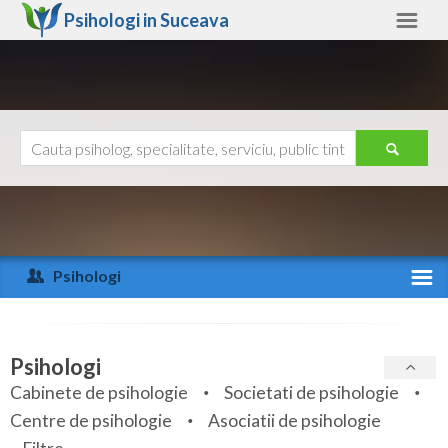
Psihologi in
Suceava
Suceava
Alte judete
Ajutor
Contact
Alba
Arad
Psihologi
Arges
Activitate recenta
Bacau
Specialitati
Psihologi
Bihor
Cabinete de psihologie
Societati de psihologie
Servicii
Centre de psihologie
Asociatii de psihologie
Bistrita-Nasaud
Articole