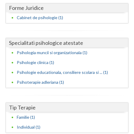
Forme Juridice
Neamt
Cabinet de psihologie (1)
Olt
Prahova
Specialitati psihologice atestate
Salaj
Psihologia muncii si organizationala (1)
Satu-Mare
Psihologie clinica (1)
Sibiu
Psihologie educationala, consiliere scolara si ... (1)
Psihoterapie adleriana (1)
Suceava
Teleorman
Timis
Tip Terapie
Familie (1)
Tulcea
Individual (1)
Valcea