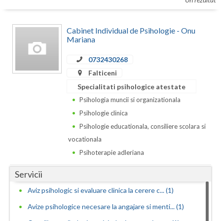
Botosani
Evenimente
Braila
Cabinet Individual de Psihologie - Onu
Cabinet
Mariana
Brasov
0732430268
Membri
Bucuresti
Falticeni
Buzau
Specialitati psihologice atestate
Psihologia muncii si organizationala
Calarasi
Psihologie clinica
Caras-Severin
Psihologie educationala, consiliere scolara si
vocationala
Cluj
Psihoterapie adleriana
Constanta
Servicii
Covasna
Aviz psihologic si evaluare clinica la cerere c... (1)
Dambovita
Avize psihologice necesare la angajare si menti... (1)