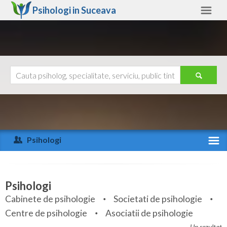
Psihologi in
Suceava
Suceava
Alte judete
Ajutor
Contact
Alba
Arad
Psihologi
Arges
Activitate recenta
Bacau
Specialitati
Psihologi
Bihor
Cabinete de psihologie
Societati de psihologie
Servicii
Centre de psihologie
Asociatii de psihologie
Bistrita-Nasaud
Articole
Un rezultat