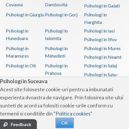
Covasna
Dambovita
Psihologi in Galati
Psihologi in Giurgiu
Psihologi in Gorj
Psihologi in
Harghita
Psihologi in
Psihologi in
Psihologi in Iasi
Hunedoara
Ialomita
Psihologi in Ilfov
Psihologi in
Psihologi in
Psihologi in Mures
Maramures
Mehedinti
Psihologi in Neamt
Psihologi in Olt
Psihologi in
Psihologi in Salaj
Prahova
Psihologi in Satu-
Psihologi in Suceava
Mare
Acest site foloseste cookie-uri pentru a imbunatati
Psihologi in Sibiu
Psihologi in
Psihologi in
experienta dvoastra de navigare. Prin folosirea site-ului
Suceava
Teleorman
sunteti de acord sa folositi cookie-urile conform cu
Psihologi in Timis
Psihologi in Tulcea
Psihologi in Valcea
termenii si conditiile din
"Politica cookies"
Psihologi in Vaslui
Psihologi in
OK
Vrancea
Feedback