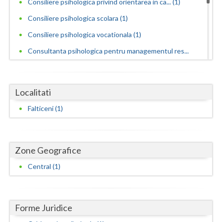
Consiliere psihologica privind orientarea in ca... (1)
Dolj
Consiliere psihologica scolara (1)
Galati
Consiliere psihologica vocationala (1)
Giurgiu
Consultanta psihologica pentru managementul res...
Gorj
(1)
Educatie parentala pentru parinti sau alte pers... (1)
Harghita
Localitati
Interventie psihoterapeutica in tulburarea Aspe... (1)
Hunedoara
Falticeni (1)
Interventie psihoterapeutica in tulburarea autista (1)
Ialomita
Psihoterapie - Interventie psihoterapeutica in ... (1)
Iasi
Psihoterapie - Interventie psihoterapeutica in ... (1)
Zone Geografice
Ilfov
Psihoterapie - Interventie psihoterapeutica in ... (1)
Central (1)
Psihoterapie suportiva (1)
Maramures
Mehedinti
Forme Juridice
Mures