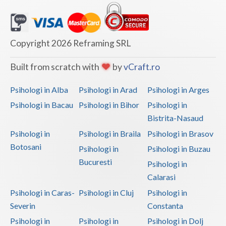
Copyright 2026 Reframing SRL
Built from scratch with
by
vCraft.ro
Psihologi in Alba
Psihologi in Arad
Psihologi in Arges
Psihologi in Bacau
Psihologi in Bihor
Psihologi in
Bistrita-Nasaud
Psihologi in
Psihologi in Braila
Psihologi in Brasov
Botosani
Psihologi in
Psihologi in Buzau
Bucuresti
Psihologi in
Calarasi
Psihologi in Caras-
Psihologi in Cluj
Psihologi in
Severin
Constanta
Psihologi in
Psihologi in
Psihologi in Dolj