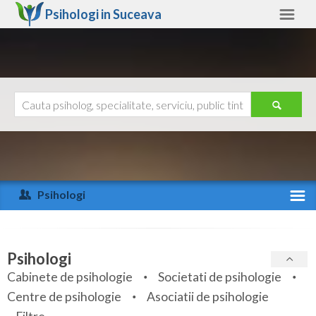
Psihologi in
Suceava
Suceava
Alte judete
Ajutor
Contact
Alba
Arad
Psihologi
Arges
Activitate recenta
Bacau
Specialitati
Psihologi
Bihor
Cabinete de psihologie
Societati de psihologie
Servicii
Centre de psihologie
Asociatii de psihologie
Bistrita-Nasaud
Articole