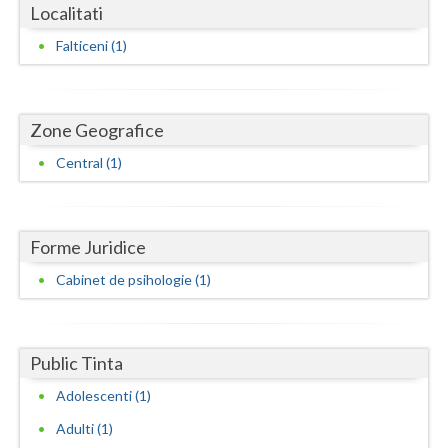
Dolj
Localitati
Galati
Falticeni (1)
Giurgiu
Gorj
Zone Geografice
Central (1)
Harghita
Hunedoara
Ialomita
Forme Juridice
Cabinet de psihologie (1)
Iasi
Ilfov
Public Tinta
Maramures
Adolescenti (1)
Mehedinti
Adulti (1)
Mures