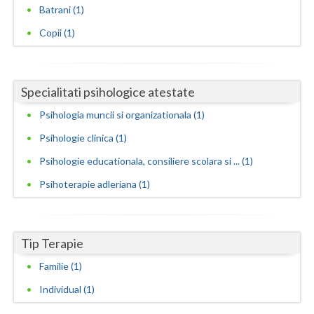
Batrani (1)
Neamt
Copii (1)
Olt
Prahova
Specialitati psihologice atestate
Salaj
Psihologia muncii si organizationala (1)
Satu-Mare
Psihologie clinica (1)
Psihologie educationala, consiliere scolara si ... (1)
Sibiu
Psihoterapie adleriana (1)
Suceava
Teleorman
Tip Terapie
Timis
Familie (1)
Tulcea
Individual (1)
Valcea