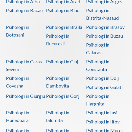
Psihologi in Alba
Psihologi in Arad
Psihologi in Arges
Psihologi in Bacau
Psihologi in Bihor
Psihologi in
Bistrita-Nasaud
Psihologi in
Psihologi in Braila
Psihologi in Brasov
Botosani
Psihologi in
Psihologi in Buzau
Bucuresti
Psihologi in
Calarasi
Psihologi in Caras-
Psihologi in Cluj
Psihologi in
Severin
Constanta
Psihologi in
Psihologi in
Psihologi in Dolj
Covasna
Dambovita
Psihologi in Galati
Psihologi in Giurgiu
Psihologi in Gorj
Psihologi in
Harghita
Psihologi in
Psihologi in
Psihologi in Iasi
Hunedoara
Ialomita
Psihologi in Ilfov
Psihologi in
Psihologi in
Psihologi in Mures