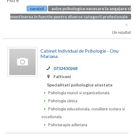
Filtre
Botosani
servicii
avize psihologice necesare la angajare si
Evenimente
Braila
mentinerea in functie pentru diverse categorii profesionale
Cabinet
Brasov
Un rezultat
Membri
Bucuresti
Cabinet Individual de Psihologie - Onu
Buzau
Mariana
Calarasi
0732430268
Caras-Severin
Falticeni
Specialitati psihologice atestate
Cluj
Psihologia muncii si organizationala
Constanta
Psihologie clinica
Psihologie educationala, consiliere scolara si
Covasna
vocationala
Dambovita
Psihoterapie adleriana