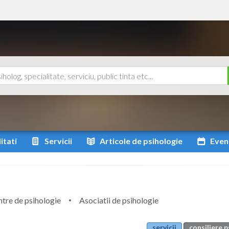
itati
Servicii
Articole
de psihologie
Even
tre de psihologie
Asociatii de psihologie
servicii
consiliere 