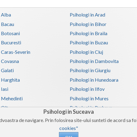
n Alba
Psihologi in Arad
n Bacau
Psihologi in Bihor
n Botosani
Psihologi in Braila
n Bucuresti
Psihologi in Buzau
n Caras-Severin
Psihologi in Cluj
n Covasna
Psihologi in Dambovita
 Galati
Psihologi in Giurgiu
n Harghita
Psihologi in Hunedoara
 Iasi
Psihologi in Ilfov
n Mehedinti
Psihologi in Mures
 Olt
Psihologi in Prahova
Psihologi in Suceava
n Satu-Mare
Psihologi in Sibiu
voastra de navigare. Prin folosirea site-ului sunteti de acord sa fol
n Teleorman
Psihologi in Timis
cookies"
n Valcea
Psihologi in Vaslui