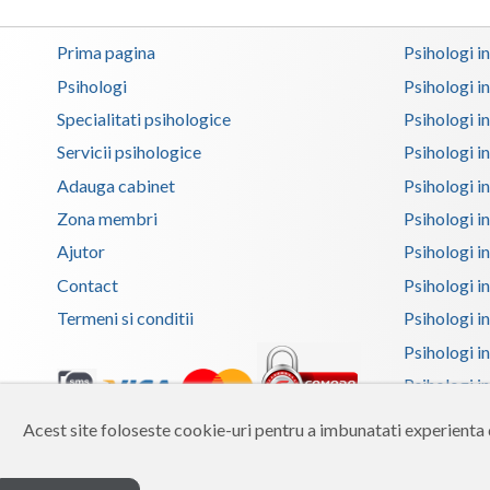
Prima pagina
Psihologi i
Psihologi
Psihologi i
Specialitati psihologice
Psihologi i
Servicii psihologice
Psihologi i
Adauga cabinet
Psihologi i
Zona membri
Psihologi i
Ajutor
Psihologi in
Contact
Psihologi i
Termeni si conditii
Psihologi in
Psihologi i
Psihologi in
Psihologi i
Acest site foloseste cookie-uri pentru a imbunatati experienta d
Copyright 2026 Reframing SRL
Psihologi i
Built from scratch with
by
vCraft.ro
Psihologi i