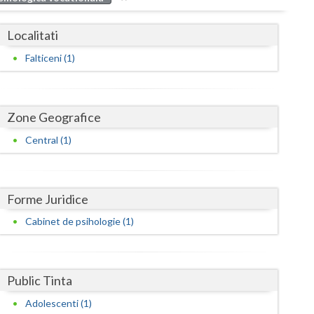
Buzau
Localitati
Calarasi
Falticeni (1)
Caras-Severin
Cluj
Zone Geografice
Constanta
Central (1)
Covasna
Dambovita
Forme Juridice
Dolj
Cabinet de psihologie (1)
Galati
Giurgiu
Public Tinta
Gorj
Adolescenti (1)