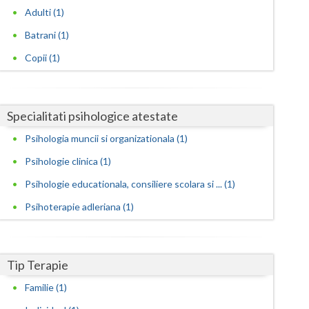
Harghita
Adulti (1)
Hunedoara
Batrani (1)
Ialomita
Copii (1)
Iasi
Ilfov
Specialitati psihologice atestate
Psihologia muncii si organizationala (1)
Maramures
Psihologie clinica (1)
Mehedinti
Psihologie educationala, consiliere scolara si ... (1)
Mures
Psihoterapie adleriana (1)
Neamt
Olt
Tip Terapie
Prahova
Familie (1)
Salaj