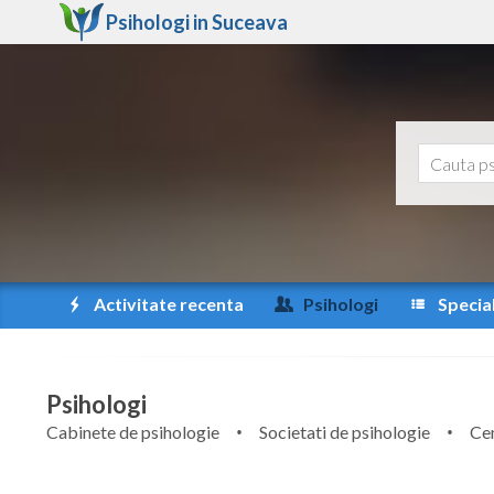
Psihologi in
Suceava
Activitate recenta
Psihologi
Special
Psihologi
Cabinete de psihologie
Societati de psihologie
Cen