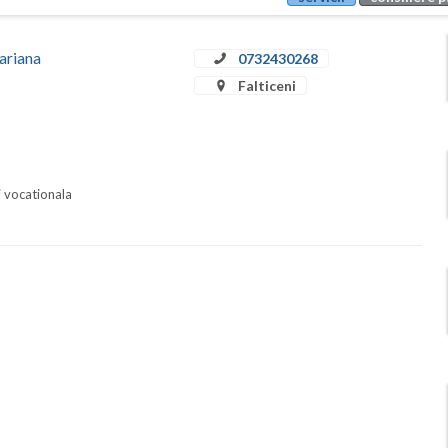
ariana
0732430268
Falticeni
i vocationala