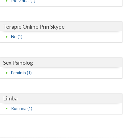
Individual (1)
Satu-Mare
Sibiu
Terapie Online Prin Skype
Suceava
Nu (1)
Teleorman
Timis
Sex Psiholog
Feminin (1)
Tulcea
Valcea
Vaslui
Limba
Romana (1)
Vrancea